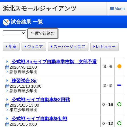
浜北スモールジャイアンツ
Menu
試合結果 一覧
年度で絞込む
学童
ジュニア
スーパージュニア
レギュラー
公式戦 Sjr.セイブ自動車学校旗 支部予選
8
-
6
2026/7/5 12:00
新原野球少年団
練習試合 Sjr
2
-
2
2025/12/13 10:00
新原野球少年団
公式戦 セイブ自動車杯2回戦
0
-
16
2025/10/5 13:00
細江少年野球団
公式戦 セイブ自動車杯初戦
0
-
12
2025/10/5 9:00