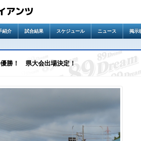
イアンツ
手紹介
試合結果
スケジュール
ニュース
掲示
準優勝！ 県大会出場決定！